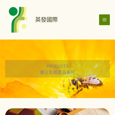
跳
MAI
至
ME
主
英發國際
要
內
容
PRODUCTS
蜂王乳精產品系列