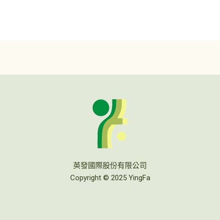
英發國際股份有限公司
Copyright © 2025 YingFa