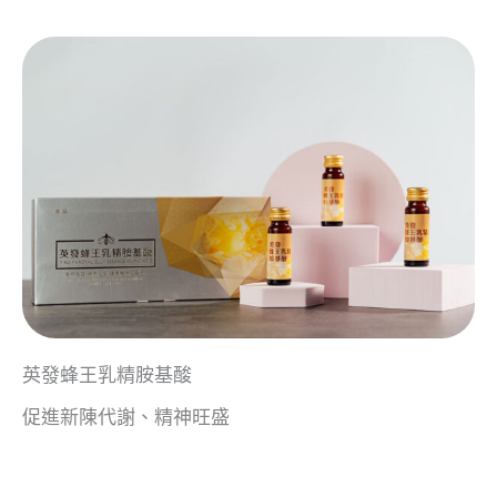
英發蜂王乳精胺基酸
促進新陳代謝、精神旺盛