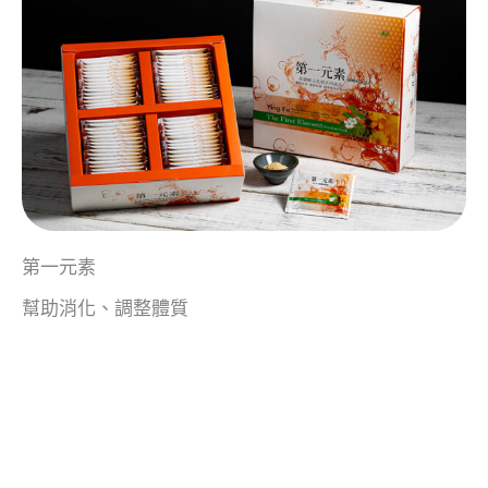
第一元素
幫助消化、調整體質