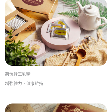
英發蜂王乳精
增強體力、健康維持