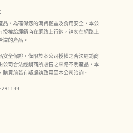
：
產品，為確保您的消費權益及食用安全，本公
有授權給經銷商在網路上行銷，請勿在網路上
管道的產品。
品安全保證，僅限於本公司授權之合法經銷商
由公司合法經銷商所販售之來路不明產品，本
，購買前若有疑慮請致電至本公司洽詢。
281199