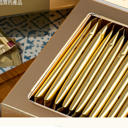
品質的產品