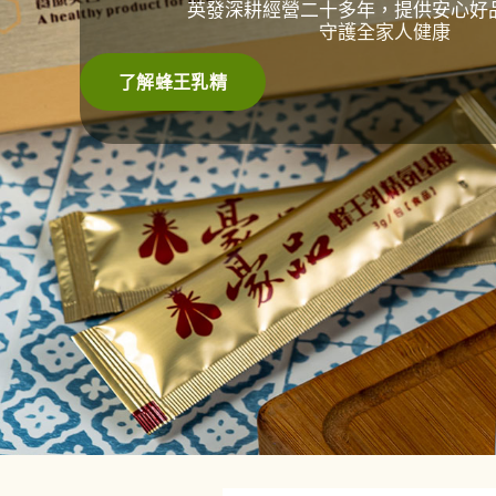
英發深耕經營二十多年，提供安心好
守護全家人健康
了解蜂王乳精