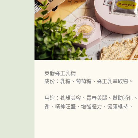
英發蜂王乳精
成份：乳糖、葡萄糖、蜂王乳萃取物。
用途：養顏美容、青春美麗、幫助消化
謝、精神旺盛、增強體力、健康維持。