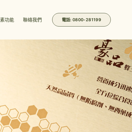
素功能
聯絡我們
電話: 0800-281199