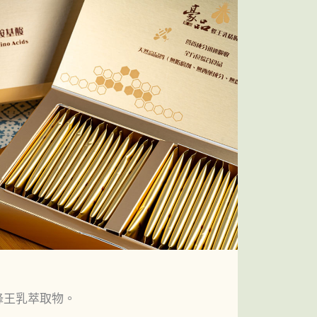
蜂王乳萃取物。