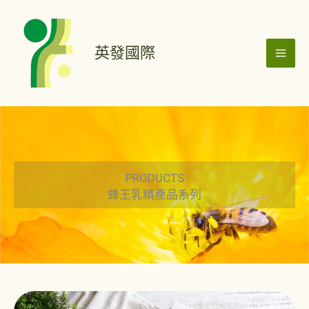
跳
MAI
至
ME
主
英發國際
要
內
容
PRODUCTS
蜂王乳精產品系列