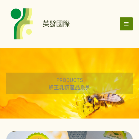
跳
MAI
至
ME
主
英發國際
要
內
容
PRODUCTS
蜂王乳精產品系列